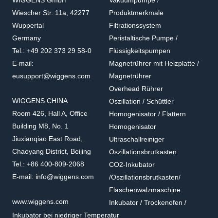
WIGGENS GmbH
Vakuumpumpe /
Wiescher Str. 11a, 42277
Produktmerkmale
Wuppertal
Filtrationssystem
Germany
Peristaltische Pumpe /
Tel.: +49 202 373 29 58-0
Flüssigkeitspumpen
E-mail:
Magnetrührer mit Heizplatte /
eusupport@wiggens.com
Magnetrührer
Overhead Rührer
WIGGENS CHINA
Oszillation / Schüttler
Room 426, Hall A, Office
Homogenisator / Flattern
Building M8, No. 1
Homogenisator
Jiuxianqiao East Road,
Ultraschallreiniger
Chaoyang District, Beijing
Oszillationsbrutkasten
Tel.: +86 400-809-2068
CO2-Inkubator
E-mail: info@wiggens.com
/Oszillationsbrutkasten/
Flaschenwalzmaschine
www.wiggens.com
Inkubator / Trockenofen /
Inkubator bei niedriger Temperatur