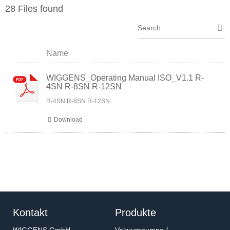
28 Files found
Name
WIGGENS_Operating Manual ISO_V1.1 R-
4SN R-8SN R-12SN
R-4SN R-8SN R-12SN
Download
Kontakt
Produkte