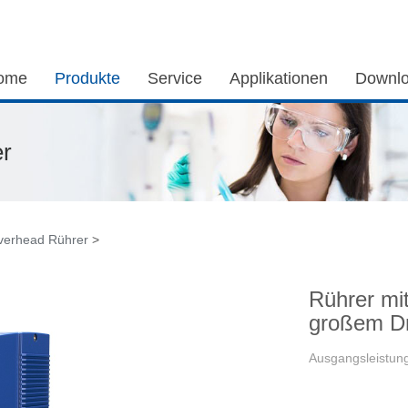
ome
Produkte
Service
Applikationen
Downl
er
Overhead Rührer
>
Rührer mi
großem D
Ausgangsleistu