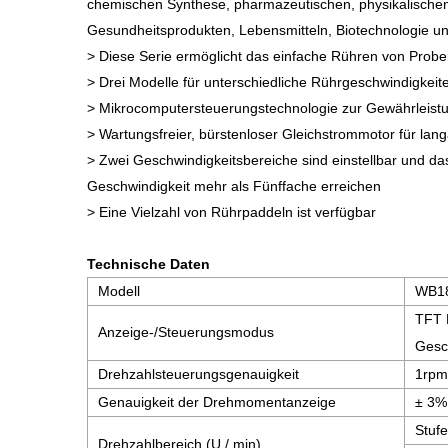
chemischen Synthese, pharmazeutischen, physikalische
Gesundheitsprodukten, Lebensmitteln, Biotechnologie u
> Diese Serie ermöglicht das einfache Rühren von Probe
> Drei Modelle für unterschiedliche Rührgeschwindigke
> Mikrocomputersteuerungstechnologie zur Gewährleistu
> Wartungsfreier, bürstenloser Gleichstrommotor für lan
> Zwei Geschwindigkeitsbereiche sind einstellbar und d
Geschwindigkeit mehr als Fünffache erreichen
> Eine Vielzahl von Rührpaddeln ist verfügbar
Technische Daten
Modell
WB1
TFT D
Anzeige-/Steuerungsmodus
Gesc
Drehzahlsteuerungsgenauigkeit
1rpm
Genauigkeit der Drehmomentanzeige
± 3%
Stufe
Drehzahlbereich (U / min)