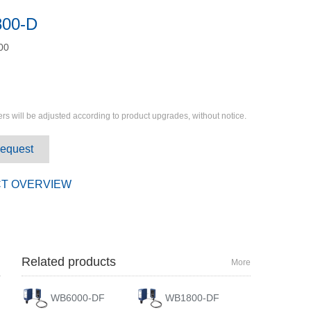
00-D
00
rs will be adjusted according to product upgrades, without notice.
Request
T OVERVIEW
Related products
More
WB6000-DF
WB1800-DF