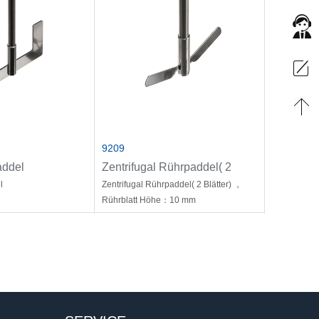
9209
addel
Zentrifugal Rührpaddel( 2
Blätter)
l
Zentrifugal Rührpaddel( 2 Blätter) ，
Rührblatt Höhe：10 mm