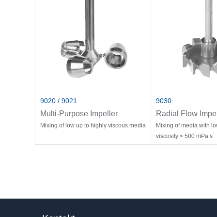
9020 / 9021
9030
Multi-Purpose Impeller
Radial Flow Impel
Mixing of low up to highly viscous media
Mixing of media with l
viscosity < 500 mPa s