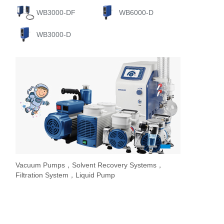
WB3000-DF
WB6000-D
WB3000-D
1
2
3
Vacuum Pumps，Solvent Recovery Systems，
Overhead Stir
Stirrer / Hot
Evaporate lab
Filtration System，Liquid Pump
Stir Controller