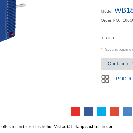
WB18
Model:
Order NO.:
1006
3960
Specific paramete
Quotation 
PRODUC
ffes mit mittlerer bis hoher Viskosität. Hauptsächlich in der