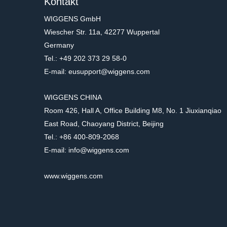
Kontakt
WIGGENS GmbH
Wiescher Str. 11a, 42277 Wuppertal
Germany
9103
9003
Tel.: +49 202 373 29 58-0
Propeller stirrers, 3 fix blades
Propeller Rührpa
E-mail: eusupport@wiggens.com
Blätter)
Mixing of media with low and middle
Propeller Rührpaddel( 4
viscosity
WIGGENS CHINA
Room 426, Hall A, Office Building M8, No. 1 Jiuxianqiao
East Road, Chaoyang District, Beijing
Tel.: +86 400-809-2068
E-mail: info@wiggens.com
www.wiggens.com
9703
9603