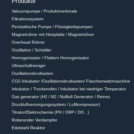
Produkte
Vakuumpumpe / Produktmerkmale
Filtrationssystem
Peristaltische Pumpe / Flüssigkeitspumpen
9503
9403
Magnetrührer mit Heizplatte / Magnetrührer
ddel( 4
Rührpaddel mit 6 Löcher
Rührpaddel m
Overhead Rührer
 Blätter)
Rührpaddel mit 6 Löcher
Rührpaddel mit 3
Oszillation / Schüttler
Homogenisator / Flattern Homogenisator
Ultraschallreiniger
Oszillationsbrutkasten
CO2-Inkubator /Oszillationsbrutkasten/ Flaschenwalzmaschine
Inkubator / Trockenofen / Inkubator bei niedriger Temperatur
Gas generator (H2 / N2 / Nullluft Generator / Reines
Druckluftversorgungssystem / Luftkompressor)
Titrator/Elektrochemie (PH / ORP / DO...)
Rotierender Verdampfer
Edelstahl Reaktor
MD-24
5.101.1.7