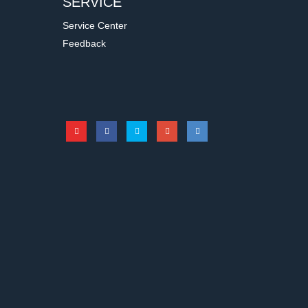
SERVICE
Service Center
Feedback
9053
it 3 Löcher
Rührpaddel mit 4 Rührblätter
 Löcher
Rührpaddel mit 4 Rührblätter
8050-02