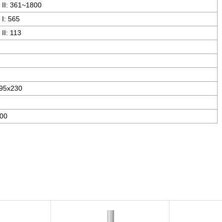
 II: 361~1800
 I: 565
 II: 113
95x230
00