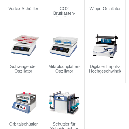
Vortex Schüttler
CO2
Wippe-Oszillator
Brutkasten-
Oszillator
Schwingender
Mikrolochplatten-
Digitaler Impuls-
Oszillator
Oszillator
Hochgeschwindigkeit
Oszillator
Orbitalschüttler
Schüttler für
Scheidetrichter