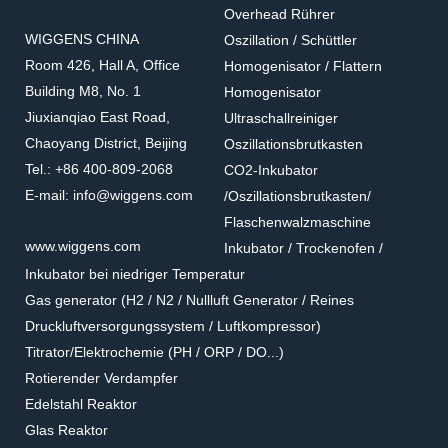
Overhead Rührer
WIGGENS CHINA
Oszillation / Schüttler
Room 426, Hall A, Office
Homogenisator / Flattern
Building M8, No. 1
Homogenisator
Jiuxianqiao East Road,
Ultraschallreiniger
Chaoyang District, Beijing
Oszillationsbrutkasten
Tel.: +86 400-809-2068
CO2-Inkubator
E-mail: info@wiggens.com
/Oszillationsbrutkasten/
Flaschenwalzmaschine
www.wiggens.com
Inkubator / Trockenofen /
Inkubator bei niedriger Temperatur
Gas generator (H2 / N2 / Nullluft Generator / Reines
Druckluftversorgungssystem / Luftkompressor)
Titrator/Elektrochemie (PH / ORP / DO...)
Rotierender Verdampfer
Edelstahl Reaktor
Glas Reaktor