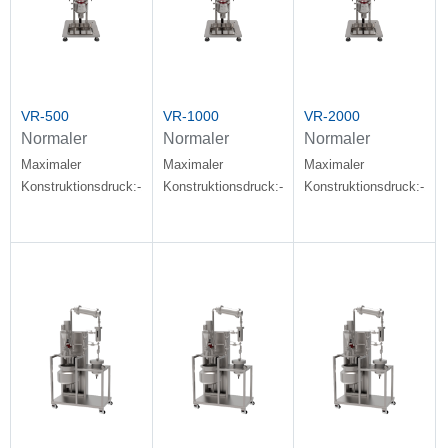
VR-500
VR-1000
VR-2000
Normaler
Normaler
Normaler
Dekompressionsreaktor
Dekompressionsreaktor
Dekompressionsrea
Maximaler
Maximaler
Maximaler
aus Edelstahl für
aus Edelstahl für
aus Edelstahl für
Konstruktionsdruck:-1~5bar
Konstruktionsdruck:-1~5bar
Konstruktionsdruck:-1~5
mittelgroße
mittelgroße
mittelgroße
Experimente
Experimente
Experimente