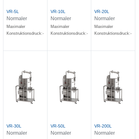
VR-5L
VR-10L
VR-20L
Normaler
Normaler
Normaler
Dekompressionsreaktor
Dekompressionsreaktor
Dekompressionsrea
Maximaler
Maximaler
Maximaler
aus Edelstahl für
aus Edelstahl für
aus Edelstahl für
Konstruktionsdruck:-1~5bar
Konstruktionsdruck:-1~5bar
Konstruktionsdruck:-1~5
mittelgroße
mittelgroße
mittelgroße
Experimente
Experimente
Experimente
VR-30L
VR-50L
VR-200L
Normaler
Normaler
Normaler