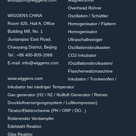
eusupport@wiggens.com
Magnetrührer
Overhead Rührer
WIGGENS CHINA
Oszillation / Schüttler
Room 426, Hall A, Office
Homogenisator / Flattern
Building M8, No. 1
Homogenisator
Jiuxianqiao East Road,
Ultraschallreiniger
Chaoyang District, Beijing
Oszillationsbrutkasten
Tel.: +86 400-809-2068
CO2-Inkubator
E-mail: info@wiggens.com
/Oszillationsbrutkasten/
Flaschenwalzmaschine
www.wiggens.com
Inkubator / Trockenofen /
Inkubator bei niedriger Temperatur
Gas generator (H2 / N2 / Nullluft Generator / Reines
Druckluftversorgungssystem / Luftkompressor)
Titrator/Elektrochemie (PH / ORP / DO...)
Rotierender Verdampfer
Edelstahl Reaktor
Glas Reaktor