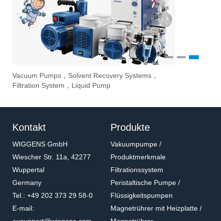
1
2
3
Vacuum Pumps，Solvent Recovery Systems，
Ove
Sti
Eva
Filtration System，Liquid Pump
Stir
Kontakt
Produkte
WIGGENS GmbH
Vakuumpumpe /
Wiescher Str. 11a, 42277
Produktmerkmale
Wuppertal
Filtrationssystem
Germany
Peristaltische Pumpe /
Tel.: +49 202 373 29 58-0
Flüssigkeitspumpen
E-mail:
Magnetrührer mit Heizplatte /