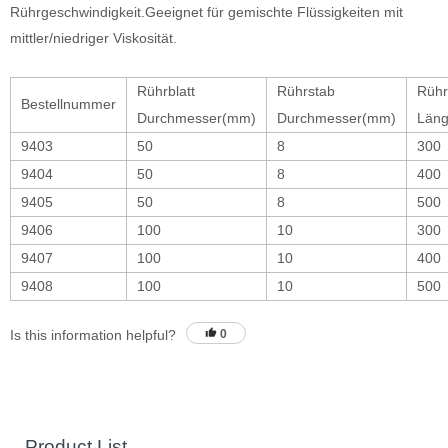
Rührgeschwindigkeit.Geeignet für gemischte Flüssigkeiten mit
mittler/niedriger Viskosität.
Rührblatt
Rührstab
Rühr
Bestellnummer
Durchmesser(mm)
Durchmesser(mm)
Län
9403
50
8
300
9404
50
8
400
9405
50
8
500
9406
100
10
300
9407
100
10
400
9408
100
10
500
Is this information helpful?
0
Product List