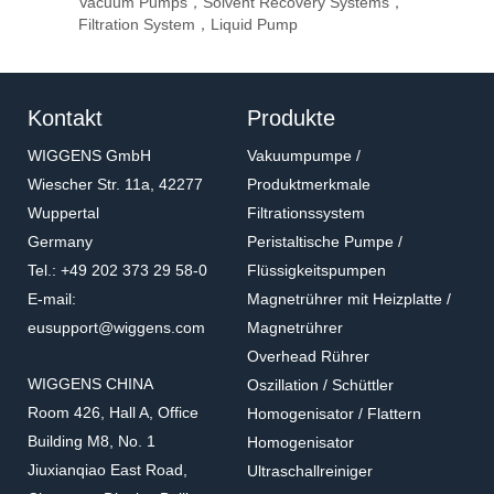
Vacuum Pumps，Solvent Recovery Systems，
Ove
Sti
Eva
Filtration System，Liquid Pump
Stir
Kontakt
Produkte
WIGGENS GmbH
Vakuumpumpe /
Wiescher Str. 11a, 42277
Produktmerkmale
Wuppertal
Filtrationssystem
Germany
Peristaltische Pumpe /
Tel.: +49 202 373 29 58-0
Flüssigkeitspumpen
E-mail:
Magnetrührer mit Heizplatte /
eusupport@wiggens.com
Magnetrührer
Overhead Rührer
WIGGENS CHINA
Oszillation / Schüttler
Room 426, Hall A, Office
Homogenisator / Flattern
Building M8, No. 1
Homogenisator
Jiuxianqiao East Road,
Ultraschallreiniger