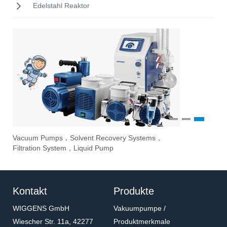
Edelstahl Reaktor
1
2
3
Vacuum Pumps，Solvent Recovery Systems，
Ove
Sti
Eva
Filtration System，Liquid Pump
Stir
Kontakt
Produkte
WIGGENS GmbH
Vakuumpumpe /
Wiescher Str. 11a, 42277
Produktmerkmale