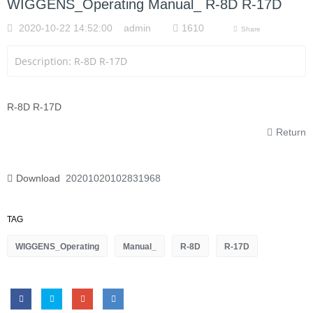
WIGGENS_Operating Manual_ R-8D R-17D
2020-10-22 14:52:00 admin
1610
Share
Description: R-8D R-17D
R-8D R-17D
Return
Download
20201020102831968
TAG
WIGGENS_Operating
Manual_
R-8D
R-17D