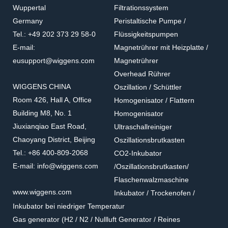
Wuppertal
Filtrationssystem
Germany
Peristaltische Pumpe /
Tel.: +49 202 373 29 58-0
Flüssigkeitspumpen
E-mail:
Magnetrührer mit Heizplatte /
eusupport@wiggens.com
Magnetrührer
Overhead Rührer
WIGGENS CHINA
Oszillation / Schüttler
Room 426, Hall A, Office
Homogenisator / Flattern
Building M8, No. 1
Homogenisator
Jiuxianqiao East Road,
Ultraschallreiniger
Chaoyang District, Beijing
Oszillationsbrutkasten
Tel.: +86 400-809-2068
CO2-Inkubator
E-mail: info@wiggens.com
/Oszillationsbrutkasten/
Flaschenwalzmaschine
www.wiggens.com
Inkubator / Trockenofen /
Inkubator bei niedriger Temperatur
Gas generator (H2 / N2 / Nullluft Generator / Reines